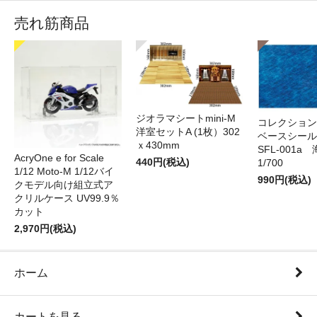
売れ筋商品
ジオラマシートmini-M
コレクション
洋室セットA (1枚）302
ベースシール 
ｘ430mm
SFL-001a 
AcryOne e for Scale
440円(税込)
1/700
1/12 Moto-M 1/12バイ
990円(税込)
クモデル向け組立式ア
クリルケース UV99.9％
カット
2,970円(税込)
ホーム
カートを見る