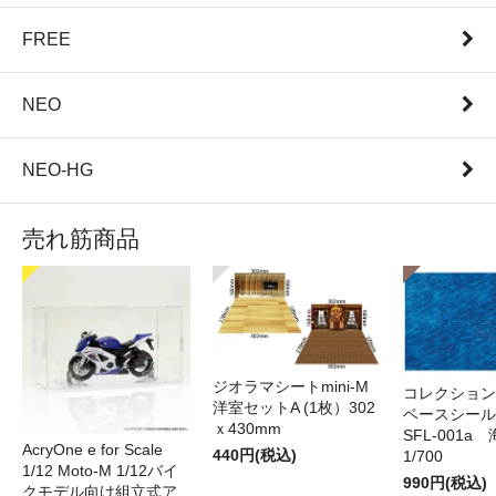
FREE
NEO
NEO-HG
売れ筋商品
ジオラマシートmini-M
コレクション
洋室セットA (1枚）302
ベースシール 
ｘ430mm
SFL-001a 
AcryOne e for Scale
440円(税込)
1/700
1/12 Moto-M 1/12バイ
990円(税込)
クモデル向け組立式ア