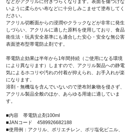
などがアクリルに付きづらくなります。表面を傷つけな
いように柔らかい布などに十分しみこませて塗布してく
ださい。
アクリル切断面からの浸潤やクラックなどが非常に発生
しづらい、アクリルに適した原料を使用しており、食品
衛生法・玩具安全基準にも適合した安心・安全な無公害
表面塗布型帯電防止剤です。
帯電防止効果は半年から1年間持続（ご使用になる環境
により異なります）しますので、アクリル製品への静電
気によるホコリや汚れの付着が抑えられ、お手入れが楽
になります。
溶剤・無機塩を含んでいないので塗布対象物を侵さず、
アクリル製品全般のほか、あらゆる用途に適していま
す。
■内容 帯電防止剤100ml
■JANコード 4589926682188
■使用例：アクリル、ポリエチレン、ポリ塩化ビニル、