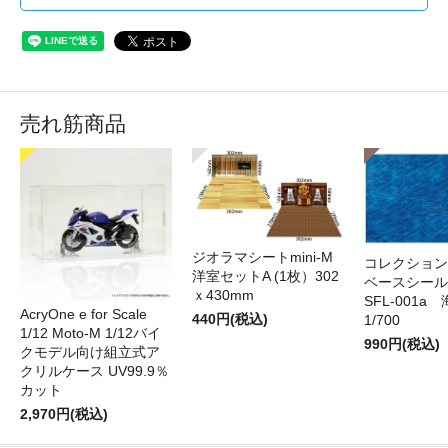
売れ筋商品
ジオラマシートmini-M
コレクション
洋室セットA (1枚）302
ベースシール 
ｘ430mm
SFL-001a 
AcryOne e for Scale
440円(税込)
1/700
1/12 Moto-M 1/12バイ
990円(税込)
クモデル向け組立式ア
クリルケース UV99.9％
カット
2,970円(税込)