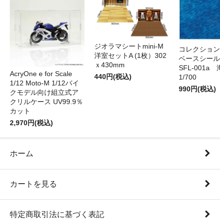
ジオラマシートmini-M
コレクション
洋室セットA (1枚）302
ベースシール 
ｘ430mm
SFL-001a 
AcryOne e for Scale
440円(税込)
1/700
1/12 Moto-M 1/12バイ
990円(税込)
クモデル向け組立式ア
クリルケース UV99.9％
カット
2,970円(税込)
ホーム
カートを見る
特定商取引法に基づく表記