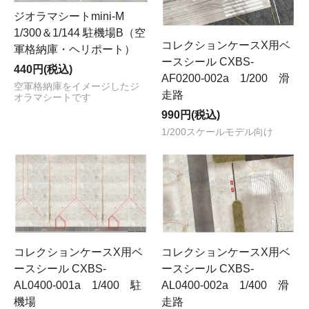
ジオラマシートmini-M
1/300＆1/144 駐機場B（空
コレクションケースX用ベ
軍格納庫・ヘリポート）
ースシール CXBS-
440円(税込)
AF0200-002a 1/200 滑
空軍格納庫をイメージしたジ
走路
オラマシートです
990円(税込)
1/200スケールモデル向け
コレクションケースX用ベ
コレクションケースX用ベ
ースシール CXBS-
ースシール CXBS-
AL0400-001a 1/400 駐
AL0400-002a 1/400 滑
機場
走路