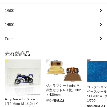
1/500
1/600
Free
売れ筋商品
ジオラマシートmini-M
コレクション
洋室セットA (1枚）302
ベースシール 
ｘ430mm
SFL-001a 
AcryOne e for Scale
440円(税込)
1/700
1/12 Moto-M 1/12バイ
990円(税込)