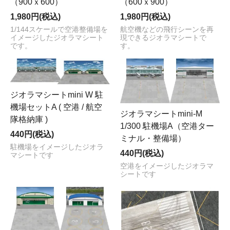
（900ｘ600）
（600ｘ900）
1,980円(税込)
1,980円(税込)
1/144スケールで空港整備場を
航空機などの飛行シーンを再
イメージしたジオラマシート
現できるジオラマシートで
です。
す。
ジオラマシートmini W 駐
機場セットA ( 空港 / 航空
ジオラマシートmini-M
隊格納庫 )
1/300 駐機場A（空港ター
440円(税込)
ミナル・整備場）
駐機場をイメージしたジオラ
440円(税込)
マシートです
空港をイメージしたジオラマ
シートです