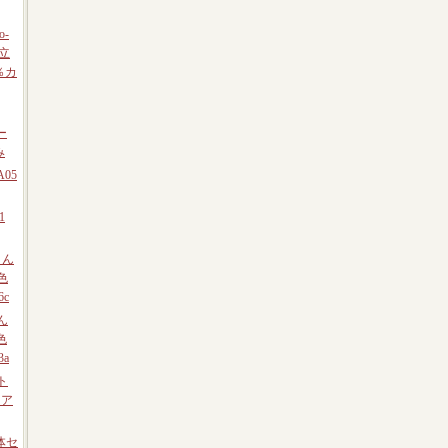
o-
組立
％カ
ー
み
A05
1
さん
色
6c
さん
色
3a
ット
ュア
 5体セ