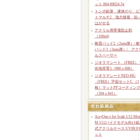
ット 064-00024-5g
トンボ鉛筆 液体のり ピ
トマルチ2 強力接着 貼
はがせる
アクリル用帯電防止剤
（100ml)
耐震パッド2（2mm厚）/ 
パッド3（3mm厚）/ アク
ルスペーサー
ジオラマシート （FREE）
街地背景3（900ｘ600）
ジオラマシートNEO-HG
（FREE）宇宙セットC （1
枚）マットPPコーティン
（594ｘ841）
AcryOne e for Scale 1/12 Mot
M 1/12バイクモデル向け
式アクリルケース UV99.9
ット