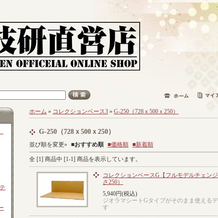
ホーム
»
コレクションベース3
»
G-250（728ｘ500ｘ250）
）
G-250（728ｘ500ｘ250）
並び順を変更»
■
おすすめ順
■価格順
■新着順
全 [
1
] 商品中 [
1
-
1
] 商品を表示しています。
コレクションベースG【フルモデルチェンジ版】
さ250）
テ
5,940円(税込)
ジオラマシートGタイプがそのまま使える
す
ー