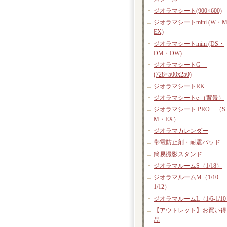
ジオラマシート(900×600)
ジオラマシートmini (W・
EX)
ジオラマシートmini (DS・
DM・DW)
ジオラマシートG
(728×500x250)
ジオラマシートRK
ジオラマシートe （背景）
ジオラマシート PRO （S
M・EX）
ジオラマカレンダー
帯電防止剤・耐震パッド
簡易撮影スタンド
ジオラマルームS（1/18）
ジオラマルームM（1/10-
1/12）
ジオラマルームL（1/6-1/1
【アウトレット】お買い得
品