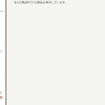
全 [
1
] 商品中 [
1
-
1
] 商品を表示しています。
M・
・
0）
商