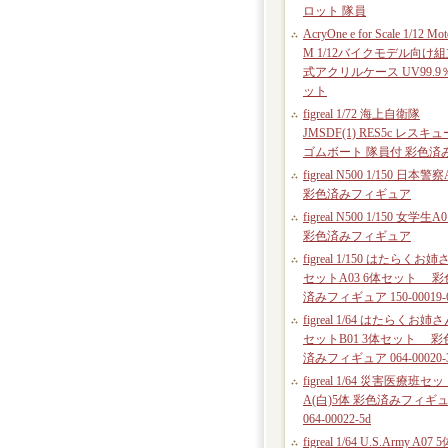
ロット 隊員
AcryOne e for Scale 1/12 Mot
M 1/12バイクモデル向け
式アクリルケース UV99.9
ット
figreal 1/72 海上自衛隊
JMSDF(1) RES5c レスキュ
ゴムボート 隊員付 彩色済
figreal N500 1/150 日本警察
彩色済みフィギュア
figreal N500 1/150 女学生A0
彩色済みフィギュア
figreal 1/150 はたらくお姉
セットA03 6体セット 彩
済みフィギュア 150-00019-
figreal 1/64 はたらくお姉
セットB01 3体セット 彩
済みフィギュア 064-00020-
figreal 1/64 災害医療班セ
A(白)5体 彩色済みフィギ
064-00022-5d
figreal 1/64 U.S.Army A07