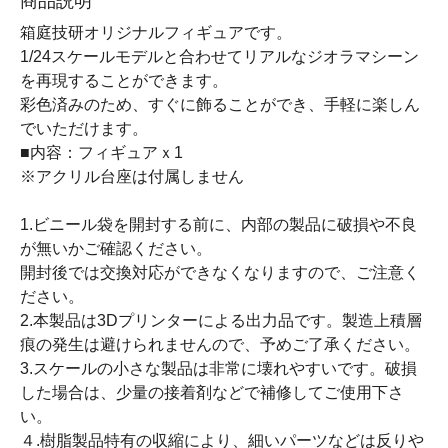
商品説明
箱庭技研オリジナルフィギュアです。
1/24スケールモデルと合わせてリアルなジオラマシーン
を再現することができます。
彩色済みのため、すぐに飾ることができ、手軽に楽しん
でいただけます。
■内容：フィギュアｘ1
※アクリル台座は付属しません
1.ビニール袋を開封する前に、内部の製品に破損や不良
が無いかご確認ください。
開封後では交換対応ができなくなりますので、ご注意く
ださい。
2.本製品は3Dプリンターによる出力品です。製造上積層
痕の発生は避けられませんので、予めご了承ください。
3.スケールの小さな製品は非常に壊れやすいです。破損
した場合は、少量の接着剤などで補修してご使用下さ
い。
４.樹脂製品特有の収縮により、細いパーツなどは反りや