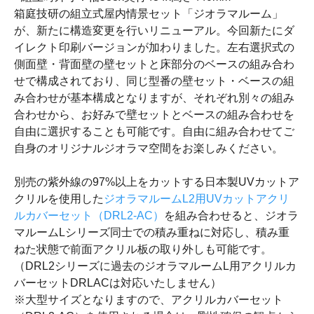
箱庭技研の組立式屋内情景セット「ジオラマルーム」
が、新たに構造変更を行いリニューアル。今回新たにダ
イレクト印刷バージョンが加わりました。左右選択式の
側面壁・背面壁の壁セットと床部分のベースの組み合わ
せで構成されており、同じ型番の壁セット・ベースの組
み合わせが基本構成となりますが、それぞれ別々の組み
合わせから、お好みで壁セットとベースの組み合わせを
自由に選択することも可能です。自由に組み合わせてご
自身のオリジナルジオラマ空間をお楽しみください。
別売の紫外線の97%以上をカットする日本製UVカットア
クリルを使用した
ジオラマルームL2用UVカットアクリ
ルカバーセット（DRL2-AC）
を組み合わせると、ジオラ
マルームLシリーズ同士での積み重ねに対応し、積み重
ねた状態で前面アクリル板の取り外しも可能です。
（DRL2シリーズに過去のジオラマルームL用アクリルカ
バーセットDRLACは対応いたしません）
※大型サイズとなりますので、アクリルカバーセット