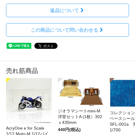
返品について
この商品について問い合わせる
売れ筋商品
ジオラマシートmini-M
コレクション
洋室セットA (1枚）302
ベースシール 
ｘ430mm
SFL-001a 
AcryOne e for Scale
440円(税込)
1/700
1/12 Moto-M 1/12バイ