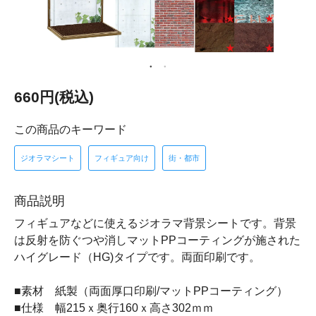
660円(税込)
この商品のキーワード
ジオラマシート
フィギュア向け
街・都市
商品説明
フィギュアなどに使えるジオラマ背景シートです。背景
は反射を防ぐつや消しマットPPコーティングが施された
ハイグレード（HG)タイプです。両面印刷です。
■素材 紙製（両面厚口印刷/マットPPコーティング）
■仕様 幅215ｘ奥行160ｘ高さ302ｍｍ