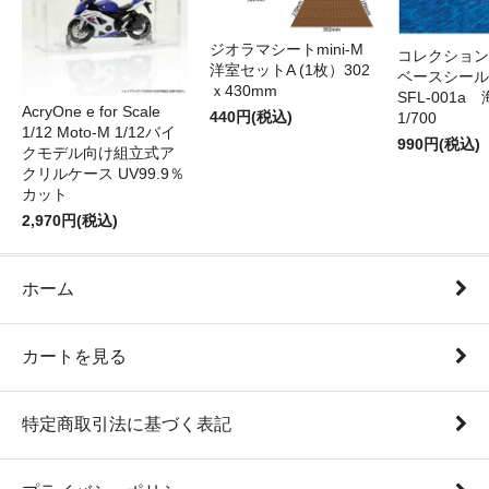
ジオラマシートmini-M
コレクション
洋室セットA (1枚）302
ベースシール 
ｘ430mm
SFL-001a 
AcryOne e for Scale
440円(税込)
1/700
1/12 Moto-M 1/12バイ
990円(税込)
クモデル向け組立式ア
クリルケース UV99.9％
カット
2,970円(税込)
ホーム
カートを見る
特定商取引法に基づく表記