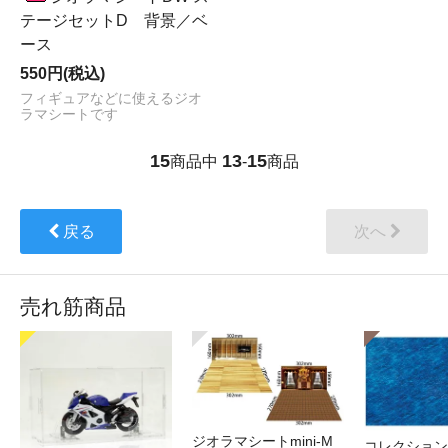
テージセットD 背景／ベ
ース
550円(税込)
フィギュアなどに使えるジオ
ラマシートです
15
13
15
商品中
-
商品
戻る
次へ
売れ筋商品
ジオラマシートmini-M
コレクション